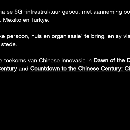
ina se 5G -infrastruktuur gebou, met aanneming ook
, Mexiko en Turkye.
elke persoon, huis en organisasie' te bring, en sy v
m stede.
e toekoms van Chinese innovasie in
Dawn of the D
entury
and
Countdown to the Chinese Century: 