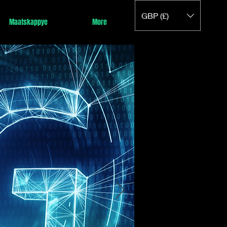
GBP (£)
Maatskappye
More