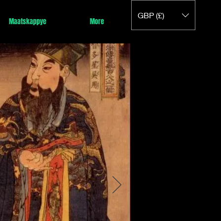
GBP (£)
Maatskappye
More