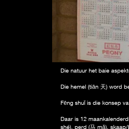
Die natuur het baie aspekt
Die hemel (tiān 天) word b
Fēng shuǐ is die konsep va
Daar is 12 maankalenderdie
shé), perd (马 mǎ), skaap/