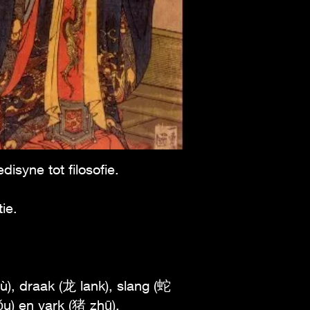
isyne tot filosofie.
ie.
ù), draak (龙 lank), slang (蛇
u) en vark (猪 zhū).