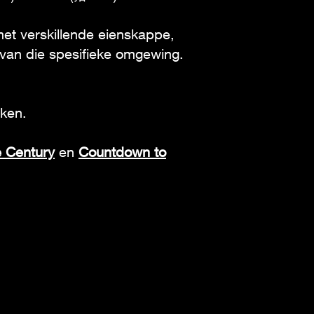
met verskillende eienskappe,
 van die spesifieke omgewing.
eken.
e Century
en
Countdown to