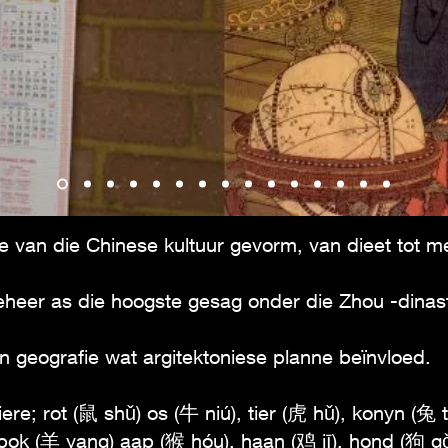
e van die Chinese kultuur gevorm, van dieet tot med
eheer as die hoogste gesag onder die Zhou -dinast
n geografie wat argitektoniese planne beïnvloed.
re; rot (鼠 shǔ) os (牛 niú), tier (虎 hǔ), konyn (兔 t
bok (羊 yang) aap (猴 hóu), haan (鸡 jī), hond (狗 gǒ