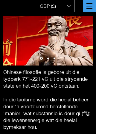
GBP (£)
Chinese filosofie is gebore uit die
tydperk 771-221 vC uit die strydende
state en het 400-200 vC ontstaan.
In die taoïsme word die heelal beheer
deur 'n voortdurend herstellende
'manier' wat substansie is deur qì (气);
die lewensenergie wat die heelal
bymekaar hou.