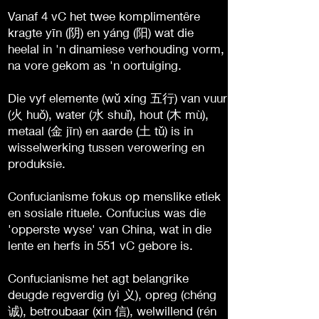
Vanaf 4 vC het twee komplimentêre
kragte yīn (阴) en yáng (阳) wat die
heelal in 'n dinamiese verhouding vorm,
na vore gekom as 'n oortuiging.
Die vyf elemente (wǔ xíng 五行) van vuur
(火 huǒ), water (水 shuǐ), hout (木 mù),
metaal (金 jīn) en aarde (土 tǔ) is in
wisselwerking tussen verowering en
produksie.
Confucianisme fokus op menslike etiek
en sosiale rituele. Confucius was die
'opperste wyse' van China, wat in die
lente en herfs in 551 vC gebore is.
Confucianisme het agt belangrike
deugde regverdig (yì 义), opreg (chéng
诚), betroubaar (xìn 信), welwillend (rén