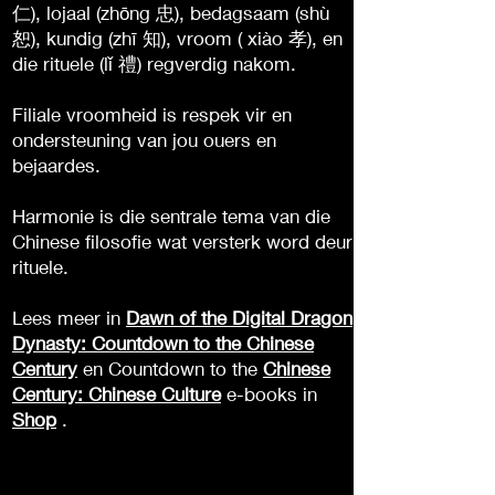
仁), lojaal (zhōng 忠), bedagsaam (shù
恕), kundig (zhī 知), vroom ( xiào 孝), en
die rituele (lǐ 禮) regverdig nakom.
Filiale vroomheid is respek vir en
ondersteuning van jou ouers en
bejaardes.
Harmonie is die sentrale tema van die
Chinese filosofie wat versterk word deur
rituele.
Lees meer in
Dawn of the Digital Dragon
Dynasty: Countdown to the Chinese
Century
en Countdown to the
Chinese
Century: Chinese Culture
e-books in
Shop
.