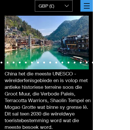
GBP (£)
China het die meeste UNESCO -
wêrelderfenisgebiede en is volop met
antieke historiese terreine soos die
Groot Muur, die Verbode Paleis,
Terracotta Warriors, Shaolin Tempel en
Mogao Grotte wat binne sy grense lê.
Dit sal teen 2030 die wêreldwye
toeristebestemming word wat die
meeste besoek word.