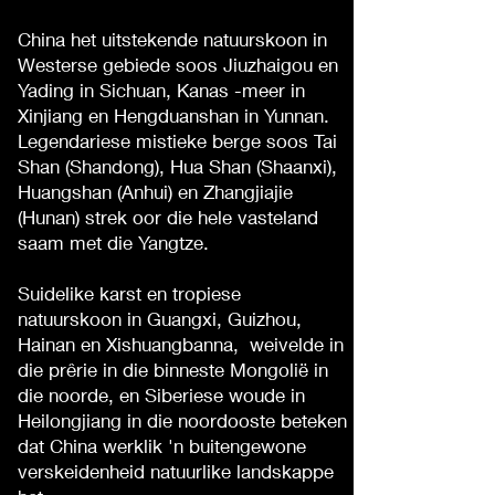
China het uitstekende natuurskoon in
Westerse gebiede soos Jiuzhaigou en
Yading in Sichuan, Kanas -meer in
Xinjiang en Hengduanshan in Yunnan.
Legendariese mistieke berge soos Tai
Shan (Shandong), Hua Shan (Shaanxi),
Huangshan (Anhui) en Zhangjiajie
(Hunan) strek oor die hele vasteland
saam met die Yangtze.
Suidelike karst en tropiese
natuurskoon in Guangxi, Guizhou,
Hainan en Xishuangbanna,
weivelde in
die prêrie in die binneste Mongolië in
die noorde, en Siberiese woude in
Heilongjiang in die noordooste beteken
dat China werklik 'n buitengewone
verskeidenheid natuurlike landskappe