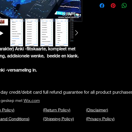
arakter) Anki -flitskaarte, kompleet met
ling, addisionele wenke,
beelde en klank.
Anki -versameling in.
day credit/debit card full refund guarantee for all product purchase
s geskep met
Wix.com
 Policy
)
(Return Policy)
(Disclaimer)
 and Conditions
)
(Shipping Policy)
(Privacy Policy
)