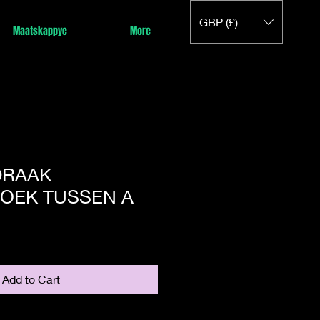
GBP (£)
Maatskappye
More
DRAAK
OEK TUSSEN A
Add to Cart