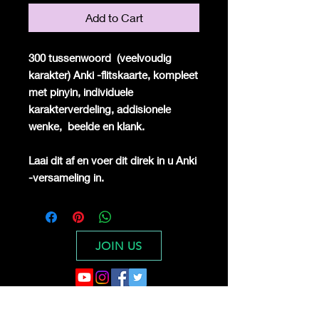
Add to Cart
300 tussenwoord
(veelvoudig
karakter) Anki -flitskaarte, kompleet
met pinyin, individuele
karakterverdeling, addisionele
wenke,
beelde en klank.
Laai dit af en voer dit direk in u Anki
-versameling in.
JOIN US
Digital Dragon Dynasty Ltd offers a
30-day credit/debit card full refund