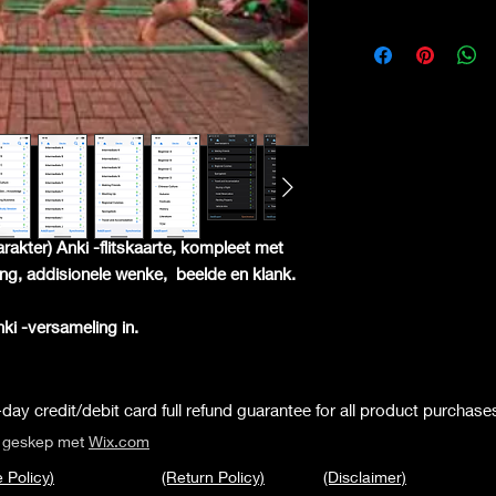
arakter) Anki -flitskaarte, kompleet met
ling, addisionele wenke,
beelde en klank.
Anki -versameling in.
day credit/debit card full refund guarantee for all product purchase
s geskep met
Wix.com
 Policy
)
(Return Policy)
(Disclaimer)