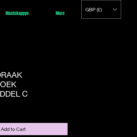
GBP (£)
Maatskappye
More
DRAAK
OEK
DDEL C
Add to Cart