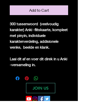
Add to Cart
300 tussenwoord
(veelvoudig
karakter) Anki -flitskaarte, kompleet
met pinyin, individuele
karakterverdeling, addisionele
wenke,
beelde en klank.
Laai dit af en voer dit direk in u Anki
-versameling in.
JOIN US
Digital Dragon Dynasty Ltd offers a