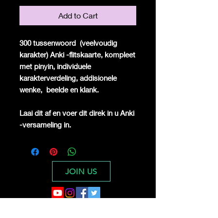
Add to Cart
300 tussenwoord
(veelvoudig
karakter) Anki -flitskaarte, kompleet
met pinyin, individuele
karakterverdeling, addisionele
wenke,
beelde en klank.
Laai dit af en voer dit direk in u Anki
-versameling in.
JOIN US
Digital Dragon Dynasty Ltd offers a