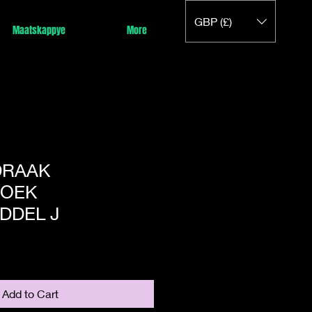
GBP (£)
Maatskappye
More
DRAAK
OEK
DDEL J
Add to Cart