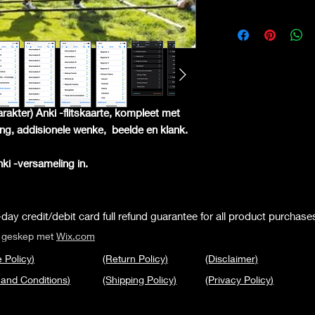
arakter) Anki -flitskaarte, kompleet met
ling, addisionele wenke,
beelde en klank.
Anki -versameling in.
day credit/debit card full refund guarantee for all product purchase
s geskep met
Wix.com
 Policy
)
(Return Policy)
(Disclaimer)
 and Conditions
)
(Shipping Policy)
(Privacy Policy
)